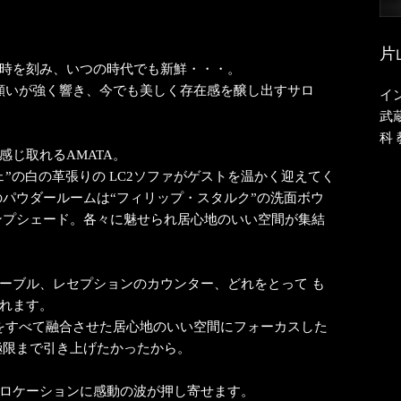
片
時を刻み、いつの時代でも新鮮・・・。
の願いが強く響き、今でも美しく存在感を醸し出すサロ
イ
武
科
じ取れるAMATA。
”の白の革張りの LC2ソファがゲストを温かく迎えてく
のパウダールームは“フィリップ・スタルク”の洗面ボウ
ンプシェード。各々に魅せられ居心地のいい空間が集結
ーブル、レセプションのカウンター、どれをとって も
れます。
さをすべて融合させた居心地のいい空間にフォーカスした
極限まで引き上げたかったから。
ロケーションに感動の波が押し寄せます。