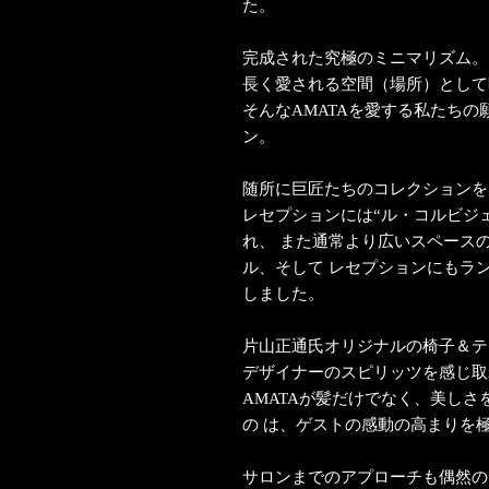
た。
完成された究極のミニマリズム。
長く愛される空間（場所）として
そんなAMATAを愛する私たち
ン。
随所に巨匠たちのコレクションを感
レセプションには“ル・コルビジェ
れ、 また通常より広いスペース
ル、そして レセプションにもラ
しました。
片山正通氏オリジナルの椅子＆テ
デザイナーのスピリッツを感じ取
AMATAが髪だけでなく、美し
の は、ゲストの感動の高まりを
サロンまでのアプローチも偶然の