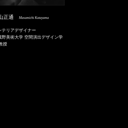
山正通
Masamichi Katayama
ンテリアデザイナー
蔵野美術大学 空間演出デザイン学
 教授